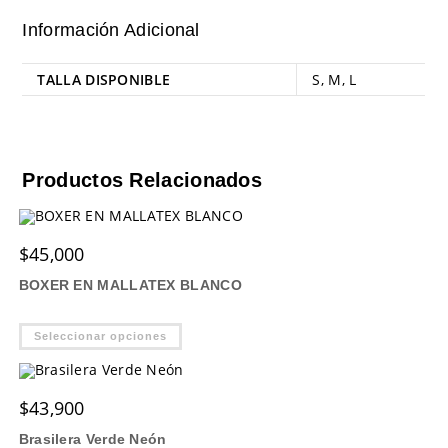
Información Adicional
TALLA DISPONIBLE
S
,
M
,
L
Productos Relacionados
$
45,000
BOXER EN MALLATEX BLANCO
Este
Seleccionar opciones
producto
tiene
múltiples
variantes.
Las
$
43,900
opciones
se
Brasilera Verde Neón
pueden