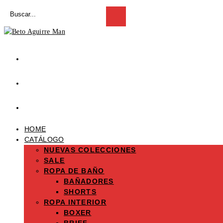
Saltar
Buscar
al
Enviar
en
la
contenido
esta
búsqueda
web
HOME
CATÁLOGO
NUEVAS COLECCIONES
SALE
ROPA DE BAÑO
BAÑADORES
SHORTS
ROPA INTERIOR
BOXER