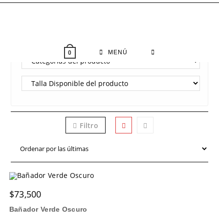
Saltar
al
contenido
FILTRO
MENÚ
0
Filtro
$
73,500
Bañador Verde Oscuro