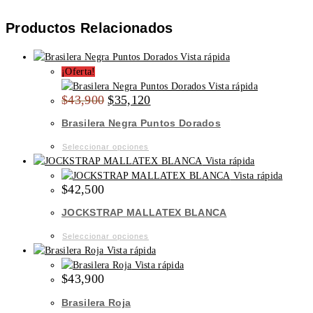
Productos Relacionados
Vista rápida
¡Oferta!
Vista rápida
Original
Current
$
43,900
$
35,120
price
price
was:
is:
Brasilera Negra Puntos Dorados
$43,900.
$35,120.
Este
Seleccionar opciones
producto
Vista rápida
tiene
Vista rápida
$
42,500
múltiples
variantes.
JOCKSTRAP MALLATEX BLANCA
Las
opciones
Este
Seleccionar opciones
se
producto
Vista rápida
pueden
tiene
Vista rápida
$
43,900
elegir
múltiples
en
variantes.
Brasilera Roja
la
Las