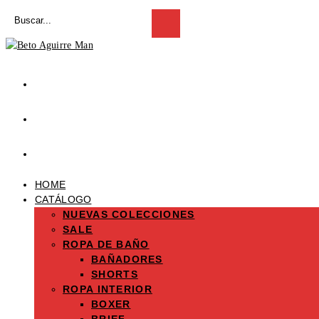
Saltar
Buscar
al
Enviar
en
la
contenido
esta
búsqueda
web
HOME
CATÁLOGO
NUEVAS COLECCIONES
SALE
ROPA DE BAÑO
BAÑADORES
SHORTS
ROPA INTERIOR
BOXER