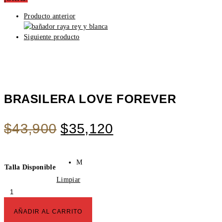
Producto anterior
Siguiente producto
BRASILERA LOVE FOREVER
Original
Current
$
43,900
$
35,120
price
price
was:
is:
M
$43,900.
$35,120.
Talla Disponible
Limpiar
BRASILERA
LOVE
FOREVER
AÑADIR AL CARRITO
cantidad