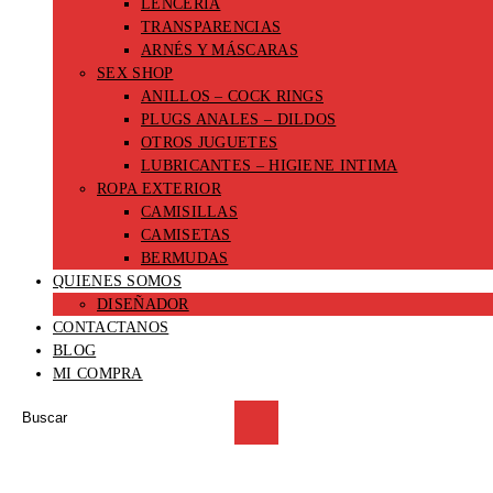
LENCERIA
TRANSPARENCIAS
ARNÉS Y MÁSCARAS
SEX SHOP
ANILLOS – COCK RINGS
PLUGS ANALES – DILDOS
OTROS JUGUETES
LUBRICANTES – HIGIENE INTIMA
ROPA EXTERIOR
CAMISILLAS
CAMISETAS
BERMUDAS
QUIENES SOMOS
DISEÑADOR
CONTACTANOS
BLOG
MI COMPRA
Buscar
en
esta
web