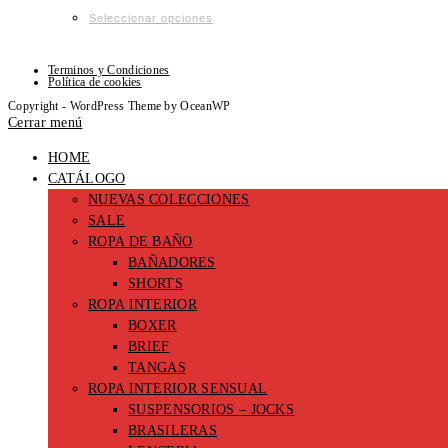
página
opciones
Este
Seleccionar opciones
de
se
producto
producto
pueden
tiene
Terminos y Condiciones
elegir
múltiples
Política de cookies
en
variantes.
Copyright - WordPress Theme by OceanWP
la
Las
Cerrar menú
página
opciones
HOME
de
se
CATÁLOGO
producto
pueden
NUEVAS COLECCIONES
elegir
SALE
en
ROPA DE BAÑO
la
BAÑADORES
página
SHORTS
de
ROPA INTERIOR
producto
BOXER
BRIEF
TANGAS
ROPA INTERIOR SENSUAL
SUSPENSORIOS – JOCKS
BRASILERAS