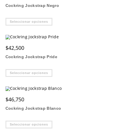
Cockring Jockstrap Negro
Este
Seleccionar opciones
producto
tiene
múltiples
variantes.
Las
opciones
$
42,500
se
pueden
elegir
Cockring Jockstrap Pride
en
la
página
Este
de
Seleccionar opciones
producto
producto
tiene
múltiples
variantes.
Las
opciones
$
46,750
se
pueden
elegir
Cockring Jockstrap Blanco
en
la
página
Este
de
Seleccionar opciones
producto
producto