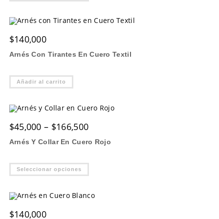
tiene
múltiples
variantes.
Las
opciones
$
140,000
se
pueden
elegir
Arnés Con Tirantes En Cuero Textil
en
la
página
de
Añadir al carrito
producto
Price
$
45,000
–
$
166,500
range:
$45,000
Arnés Y Collar En Cuero Rojo
through
$166,500
Este
Seleccionar opciones
producto
tiene
múltiples
variantes.
Las
opciones
$
140,000
se