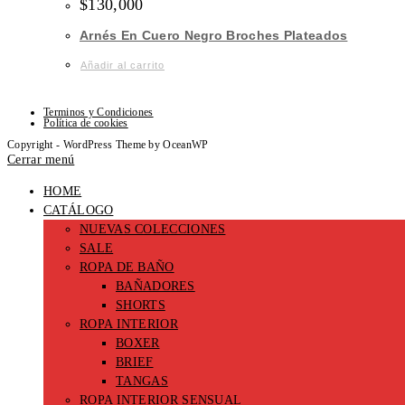
$
130,000
elegir
en
Arnés En Cuero Negro Broches Plateados
la
página
Añadir al carrito
de
producto
Terminos y Condiciones
Política de cookies
Copyright - WordPress Theme by OceanWP
Cerrar menú
HOME
CATÁLOGO
NUEVAS COLECCIONES
SALE
ROPA DE BAÑO
BAÑADORES
SHORTS
ROPA INTERIOR
BOXER
BRIEF
TANGAS
ROPA INTERIOR SENSUAL