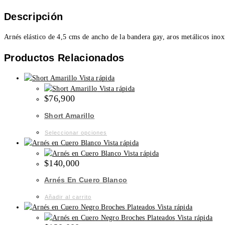
Descripción
Arnés elástico de 4,5 cms de ancho de la bandera gay, aros metálicos inoxi
Productos Relacionados
Vista rápida
Vista rápida
$
76,900
Short Amarillo
Este
Seleccionar opciones
producto
Vista rápida
tiene
Vista rápida
$
140,000
múltiples
variantes.
Arnés En Cuero Blanco
Las
opciones
Añadir al carrito
se
Vista rápida
pueden
Vista rápida