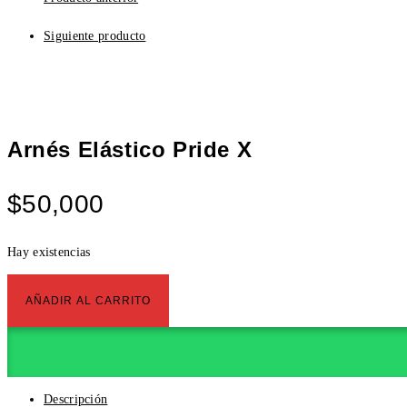
Siguiente producto
Arnés Elástico Pride X
$
50,000
Hay existencias
Arnés
AÑADIR AL CARRITO
Elástico
Pride
X
cantidad
Descripción