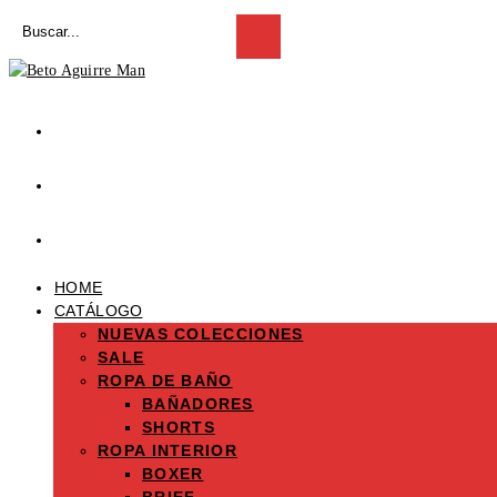
Saltar
Buscar
al
Enviar
en
la
contenido
esta
búsqueda
web
HOME
CATÁLOGO
NUEVAS COLECCIONES
SALE
ROPA DE BAÑO
BAÑADORES
SHORTS
ROPA INTERIOR
BOXER