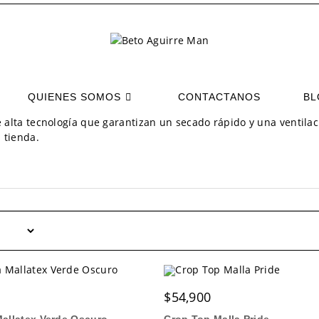
a selección de camisillas para hombre. Diseñadas para resaltar 
ales tanto para tus rutinas de entrenamiento intensas como para
erte una experiencia superior sobre la piel, por lo que conta
en algodón suave y transpirable para el uso diario, franelas lige
QUIENES SOMOS
CONTACTANOS
BL
 los estilos más atrevidos y modernos, disponemos de camisilla
alta tecnología que garantizan un secado rápido y una ventilaci
 tienda.
$
54,900
Mallatex Verde Oscuro
Crop Top Malla Pride