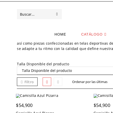
Saltar
al
contenido
ENVIAR
Buscar
Descubre la máxima frescura y versatilidad con nuestr
categoría reúne camisetas sin mangas (esqueletos) ide
LA
en
playa o momentos de descanso.Nos enfocamos en ofrec
seleccionados por su confort y caída. Explora diseños 
BÚSQUEDA
esta
HOME
CATÁLOGO
un movimiento fluido, elegante y fresco. Además, para
así como piezas confeccionadas en telas deportivas de 
web
se adapte a tu ritmo con la calidad que define nuestra
Talla Disponible del producto
Filtro
$
54,900
$
54,900
Camisilla Azul Pizarra
Camisilla 