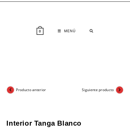
Saltar
al
contenido
MENÚ
0
Producto anterior
Siguiente producto
Interior Tanga Blanco