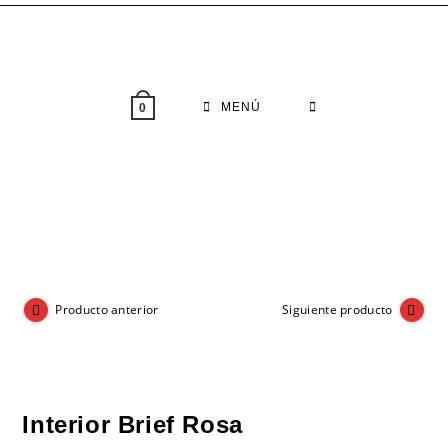
Saltar
al
contenido
MENÚ
0
Producto anterior
Siguiente producto
Interior Brief Rosa