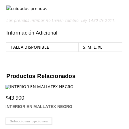
Las prendas intimas no tienen cambio. Ley 1480 de 2011.
Información Adicional
TALLA DISPONIBLE
S
,
M
,
L
,
XL
Productos Relacionados
$
43,900
INTERIOR EN MALLATEX NEGRO
Este
Seleccionar opciones
producto
tiene