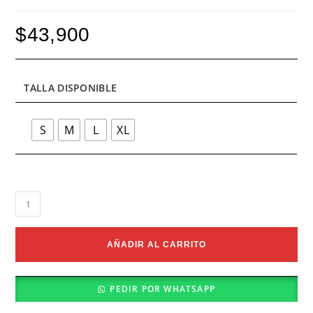
$
43,900
TALLA DISPONIBLE
S
M
L
XL
Interior
Brief
Rosa
cantidad
AÑADIR AL CARRITO
PEDIR POR WHATSAPP