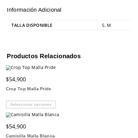
Información Adicional
TALLA DISPONIBLE
S
,
M
Productos Relacionados
$
54,900
Crop Top Malla Pride
Este
Seleccionar opciones
producto
tiene
múltiples
variantes.
Las
$
54,900
opciones
se
Camisilla Malla Blanca
pueden