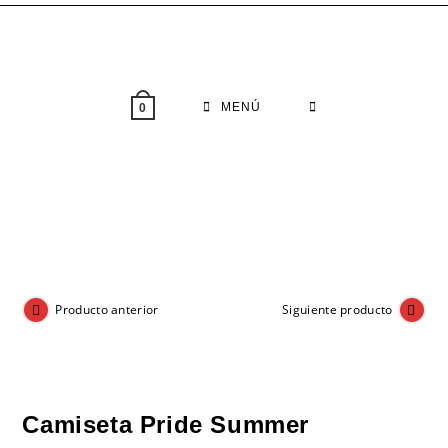
Saltar
al
contenido
MENÚ
0
Producto anterior
Siguiente producto
Camiseta Pride Summer