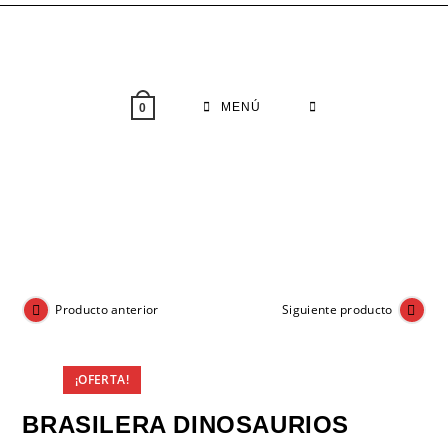
Saltar
al
contenido
MENÚ
0
Producto anterior
Siguiente producto
¡OFERTA!
BRASILERA DINOSAURIOS