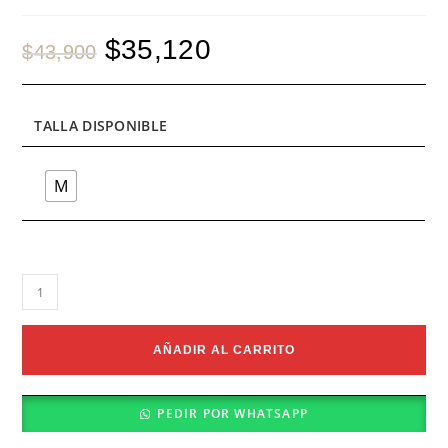
Original
$
35,120
Current
$
43,900
price
price
was:
is:
$43,900.
$35,120.
TALLA DISPONIBLE
M
BRASILERA
DINOSAURIOS
cantidad
AÑADIR AL CARRITO
PEDIR POR WHATSAPP