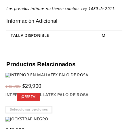
Las prendas intimas no tienen cambio. Ley 1480 de 2011.
Información Adicional
TALLA DISPONIBLE
M
Productos Relacionados
Original
Current
$
29,900
$
43,900
price
price
was:
is:
INTERIOR EN MALLATEX PALO DE ROSA
$43,900.
$29,900.
¡OFERTA!
Este
Seleccionar opciones
producto
tiene
múltiples
variantes.
Las