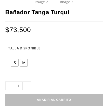
Bañador Tanga Turquí
$
73,500
TALLA DISPONIBLE
S
M
Bañador
-
+
Tanga
Turquí
cantidad
AÑADIR AL CARRITO