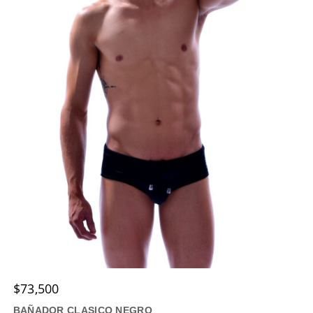
Las
opciones
se
pueden
elegir
en
la
página
de
producto
$
73,500
BAÑADOR CLASICO NEGRO