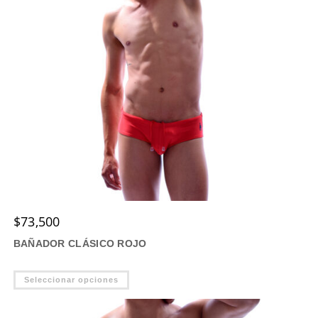
$
73,500
BAÑADOR CLÁSICO ROJO
Este
Seleccionar opciones
producto
tiene
múltiples
variantes.