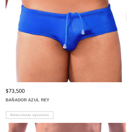
$
73,500
BAÑADOR AZUL REY
Este
Seleccionar opciones
producto
tiene
múltiples
variantes.