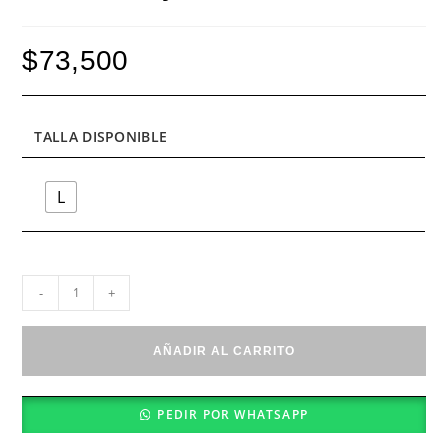
$
73,500
TALLA DISPONIBLE
L
Bañador
-
+
Rayas
Menta
y
AÑADIR AL CARRITO
Azul
cantidad
PEDIR POR WHATSAPP