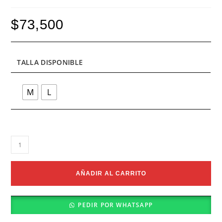
$
73,500
TALLA DISPONIBLE
M
L
Bañador
Verde
y
Ocre
AÑADIR AL CARRITO
cantidad
PEDIR POR WHATSAPP