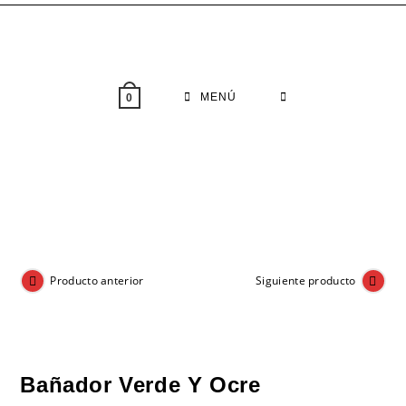
Saltar
al
contenido
MENÚ
0
Producto anterior
Siguiente producto
Bañador Verde Y Ocre