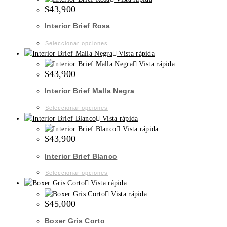
$
43,900
elegir
múltiples
en
variantes.
Interior Brief Rosa
la
Las
página
opciones
Este
Seleccionar opciones
de
se
producto
Vista rápida
producto
pueden
tiene
Vista rápida
$
43,900
elegir
múltiples
en
variantes.
Interior Brief Malla Negra
la
Las
página
opciones
Este
Seleccionar opciones
de
se
producto
Vista rápida
producto
pueden
tiene
Vista rápida
$
43,900
elegir
múltiples
en
variantes.
Interior Brief Blanco
la
Las
página
opciones
Este
Seleccionar opciones
de
se
producto
Vista rápida
producto
pueden
tiene
Vista rápida
$
45,000
elegir
múltiples
en
variantes.
Boxer Gris Corto
la
Las