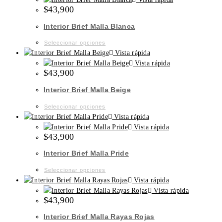
$
43,900
elegir
múltiples
en
variantes.
Interior Brief Malla Blanca
la
Las
página
opciones
Este
Seleccionar opciones
de
se
producto
Vista rápida
producto
pueden
tiene
Vista rápida
$
43,900
elegir
múltiples
en
variantes.
Interior Brief Malla Beige
la
Las
página
opciones
Este
Seleccionar opciones
de
se
producto
Vista rápida
producto
pueden
tiene
Vista rápida
$
43,900
elegir
múltiples
en
variantes.
Interior Brief Malla Pride
la
Las
página
opciones
Este
Seleccionar opciones
de
se
producto
Vista rápida
producto
pueden
tiene
Vista rápida
$
43,900
elegir
múltiples
en
variantes.
Interior Brief Malla Rayas Rojas
la
Las