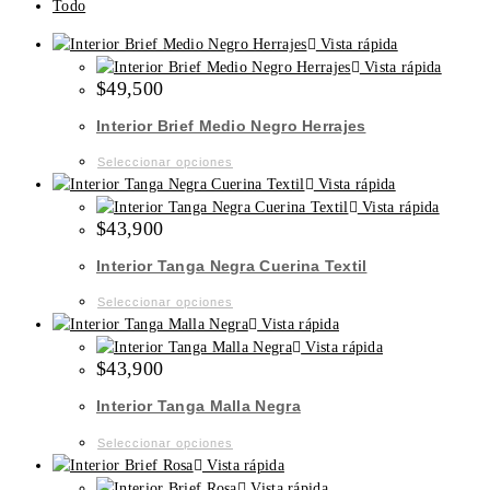
Todo
Vista rápida
Vista rápida
$
49,500
Interior Brief Medio Negro Herrajes
Este
Seleccionar opciones
producto
Vista rápida
tiene
Vista rápida
$
43,900
múltiples
variantes.
Interior Tanga Negra Cuerina Textil
Las
opciones
Este
Seleccionar opciones
se
producto
Vista rápida
pueden
tiene
Vista rápida
$
43,900
elegir
múltiples
en
variantes.
Interior Tanga Malla Negra
la
Las
página
opciones
Este
Seleccionar opciones
de
se
producto
Vista rápida
producto
pueden
tiene
Vista rápida