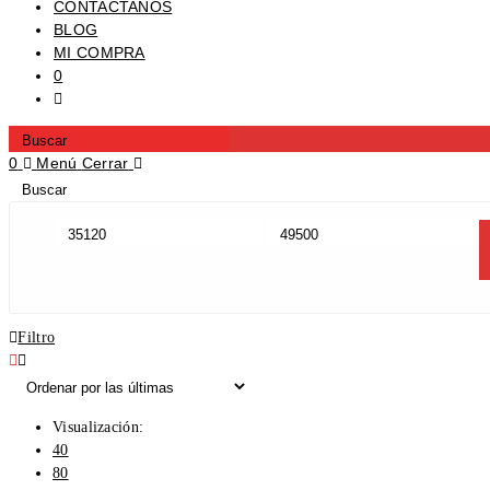
CONTACTANOS
BLOG
MI COMPRA
0
Alternar
Búsqueda
Press
De
Escape
0
Menú
Cerrar
La
to
Buscar
Press
Web
close
en
Escape
the
esta
to
search
web
close
panel.
the
search
panel.
Filtro
Visualización:
40
80