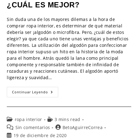
¿CUÁL ES MEJOR?
Sin duda una de los mayores dilemas a la hora de
comprar ropa interior, es determinar de qué material
debería ser ¡algodón o microfibra. Pero, ¿cuál de estos
elegir? ya que cada uno tiene unas ventajas y beneficios
diferentes. La utilización del algodón para confeccionar
ropa interior supuso un hito en la historia de la moda
para el hombre. Atrás quedó la lana como principal
componente y responsable también de infinidad de
rozaduras y reacciones cutáneas. El algodón aportó
ligereza y suavidad…
¿ROPA
Continuar Leyendo
INTERIOR
DE
MICROFIBRA
O
ALGODÓN?
¿CUÁL
Categoría
Tiempo
ropa interior
3 mins read
ES
de
de
MEJOR?
Comentarios
Autor
Sin comentarios
BetoAguirreCorrea
la
lectura:
de
de
Publicación
19 de diciembre de 2020