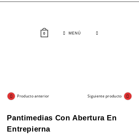
Saltar
al
contenido
MENÚ
0
Producto anterior
Siguiente producto
Pantimedias Con Abertura En
Entrepierna