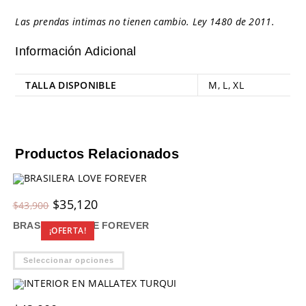
Las prendas intimas no tienen cambio. Ley 1480 de 2011.
Información Adicional
TALLA DISPONIBLE
M
,
L
,
XL
Productos Relacionados
Original
Current
$
35,120
$
43,900
price
price
was:
is:
BRASILERA LOVE FOREVER
$43,900.
$35,120.
¡OFERTA!
Este
Seleccionar opciones
producto
tiene
múltiples
variantes.
Las