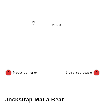
Saltar
al
contenido
MENÚ
0
Producto anterior
Siguiente producto
Jockstrap Malla Bear