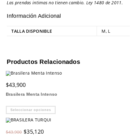
Las prendas intimas no tienen cambio. Ley 1480 de 2011.
Información Adicional
TALLA DISPONIBLE
M
,
L
Productos Relacionados
$
43,900
Brasilera Menta Intenso
Este
Seleccionar opciones
producto
tiene
múltiples
variantes.
Las
Original
Current
$
35,120
$
43,900
opciones
price
price