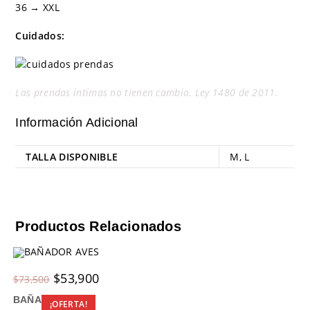
36 → XXL
Cuidados:
Las prendas intimas no tienen cambio. Ley 1480 de 2011.
Información Adicional
TALLA DISPONIBLE
M
,
L
Productos Relacionados
Original
Current
$
53,900
$
73,500
price
price
was:
is:
BAÑADOR AVES
$73,500.
$53,900.
¡OFERTA!