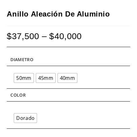
Anillo Aleación De Aluminio
$
37,500
–
$
40,000
Price
range:
$37,500
through
$40,000
DIAMETRO
50mm
45mm
40mm
COLOR
Dorado