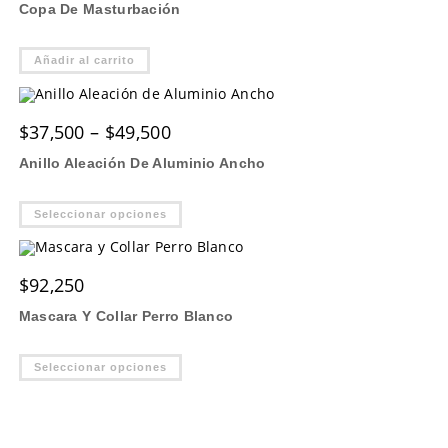
Copa De Masturbación
Añadir al carrito
Price
$
37,500
–
$
49,500
range:
$37,500
Anillo Aleación De Aluminio Ancho
through
$49,500
Este
Seleccionar opciones
producto
tiene
múltiples
variantes.
Las
$
92,250
opciones
se
Mascara Y Collar Perro Blanco
pueden
elegir
en
Este
la
Seleccionar opciones
producto
página
tiene
de
múltiples
producto
variantes.
Las
opciones