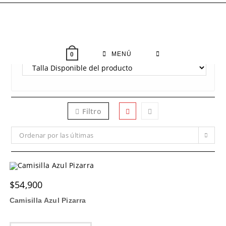
Saltar
al
contenido
MENÚ
0
Filtro
Ordenar por las últimas
$
54,900
Camisilla Azul Pizarra
Este