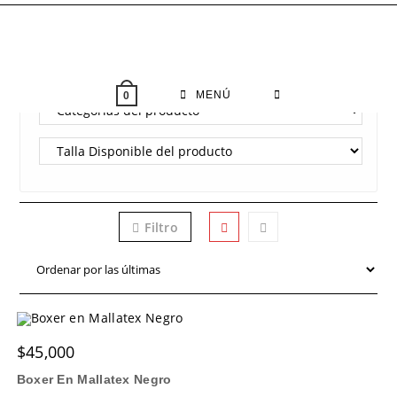
Saltar
al
contenido
FILTRO
MENÚ
0
Filtro
$
45,000
Boxer En Mallatex Negro