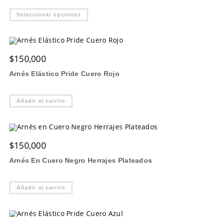
página
Este
de
Seleccionar opciones
producto
producto
tiene
múltiples
variantes.
Las
opciones
$
150,000
se
pueden
elegir
Arnés Elástico Pride Cuero Rojo
en
la
página
de
Añadir al carrito
producto
$
150,000
Arnés En Cuero Negro Herrajes Plateados
Añadir al carrito