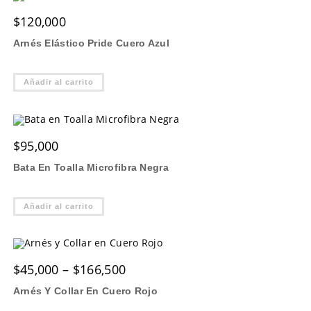
$
120,000
Arnés Elástico Pride Cuero Azul
Añadir al carrito
$
95,000
Bata En Toalla Microfibra Negra
Añadir al carrito
Price
$
45,000
–
$
166,500
range:
$45,000
Arnés Y Collar En Cuero Rojo
through
$166,500