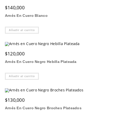
opciones
$
140,000
se
pueden
elegir
Arnés En Cuero Blanco
en
la
página
de
Añadir al carrito
producto
$
120,000
Arnés En Cuero Negro Hebilla Plateada
Añadir al carrito
$
130,000
Arnés En Cuero Negro Broches Plateados