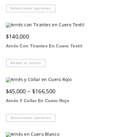
Este
Seleccionar opciones
producto
tiene
múltiples
variantes.
Las
opciones
$
140,000
se
pueden
elegir
Arnés Con Tirantes En Cuero Textil
en
la
página
de
Añadir al carrito
producto
Price
$
45,000
–
$
166,500
range:
$45,000
Arnés Y Collar En Cuero Rojo
through
$166,500
Este
Seleccionar opciones
producto
tiene
múltiples
variantes.
Las