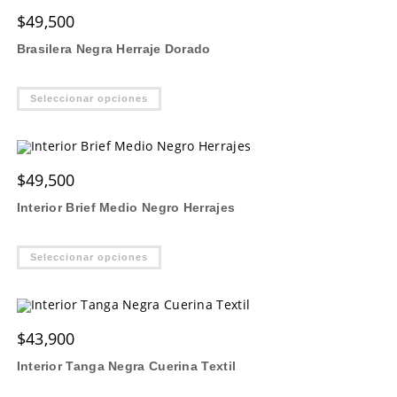
opciones
$
49,500
se
pueden
elegir
Brasilera Negra Herraje Dorado
en
la
página
Este
de
Seleccionar opciones
producto
producto
tiene
múltiples
variantes.
Las
opciones
$
49,500
se
pueden
elegir
Interior Brief Medio Negro Herrajes
en
la
página
Este
de
Seleccionar opciones
producto
producto
tiene
múltiples
variantes.
Las
opciones
$
43,900
se
pueden
elegir
Interior Tanga Negra Cuerina Textil
en
la