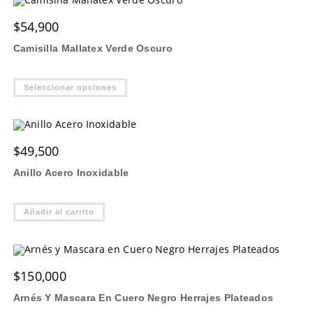
Las
opciones
$
54,900
se
pueden
elegir
Camisilla Mallatex Verde Oscuro
en
la
página
Este
de
Seleccionar opciones
producto
producto
tiene
múltiples
variantes.
Las
opciones
$
49,500
se
pueden
elegir
Anillo Acero Inoxidable
en
la
página
de
Añadir al carrito
producto
$
150,000
Arnés Y Mascara En Cuero Negro Herrajes Plateados